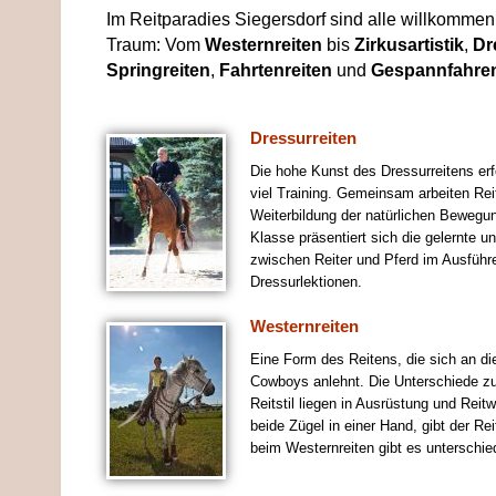
Im Reitparadies Siegersdorf sind alle willkommen!
Traum: Vom
Westernreiten
bis
Zirkusartistik
,
Dr
Springreiten
,
Fahrtenreiten
und
Gespannfahre
Dressurreiten
Die hohe Kunst des Dressurreitens erf
viel Training. Gemeinsam arbeiten Rei
Weiterbildung der natürlichen Bewegun
Klasse präsentiert sich die gelernte 
zwischen Reiter und Pferd im Ausführ
Dressurlektionen.
Westernreiten
Eine Form des Reitens, die sich an die
Cowboys anlehnt. Die Unterschiede z
Reitstil liegen in Ausrüstung und Reit
beide Zügel in einer Hand, gibt der Re
beim Westernreiten gibt es unterschie