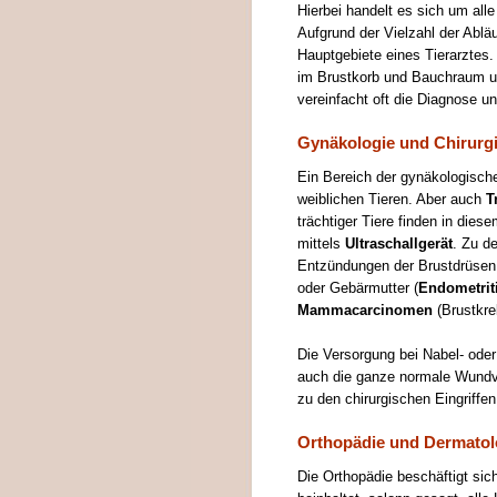
Hierbei handelt es sich um all
Aufgrund der Vielzahl der Ablä
Hauptgebiete eines Tierarztes
im Brustkorb und Bauchraum und
vereinfacht oft die Diagnose u
Gynäkologie und Chirurg
Ein Bereich der gynäkologische
weiblichen Tieren. Aber auch
T
trächtiger Tiere finden in die
mittels
Ultraschallgerät
. Zu d
Entzündungen der Brustdrüsen
oder Gebärmutter (
Endometrit
Mammacarcinomen
(Brustkre
Die Versorgung bei Nabel- oder
auch die ganze normale Wund
zu den chirurgischen Eingriffen
Orthopädie und Dermatol
Die Orthopädie beschäftigt si