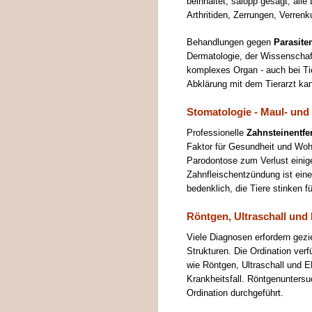
beinhaltet, salopp gesagt, alle 
Arthritiden, Zerrungen, Verre
Behandlungen gegen
Parasite
Dermatologie, der Wissenschaft,
komplexes Organ - auch bei Ti
Abklärung mit dem Tierarzt kan
Stomatologie - Maul- und
Professionelle
Zahnsteinentf
Faktor für Gesundheit und Woh
Parodontose zum Verlust einige
Zahnfleischentzündung ist eine 
bedenklich, die Tiere stinken f
Röntgen, Ultraschall un
Viele Diagnosen erfordern gez
Strukturen. Die Ordination verf
wie Röntgen, Ultraschall und E
Krankheitsfall. Röntgenunters
Ordination durchgeführt.