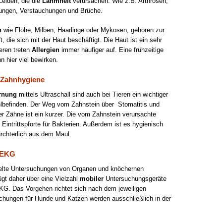
Leiden, die die
Lahmheit
verursachen. Wie z.B. Arthrosen,
nkungen, Verstauchungen und Brüche.
n
wie Flöhe, Milben, Haarlinge oder Mykosen, gehören zur
 die sich mit der Haut beschäftigt. Die Haut ist ein sehr
eren treten
Allergien
immer häufiger auf. Eine frühzeitige
n hier viel bewirken.
 Zahnhygiene
ernung
mittels Ultraschall sind auch bei Tieren ein wichtiger
lbefinden. Der Weg vom Zahnstein über Stomatitis und
r Zähne ist ein kurzer. Die vom Zahnstein verursachte
Eintrittspforte für Bakterien. Außerdem ist es hygienisch
ürchterlich aus dem Maul.
d EKG
ielte Untersuchungen von Organen und knöchernen
ügt daher über eine Vielzahl
mobiler
Untersuchungsgeräte
KG. Das Vorgehen richtet sich nach dem jeweiligen
uchungen für Hunde und Katzen werden ausschließlich in der