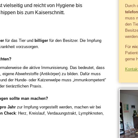
 vielseitig und reicht von Hygiene bis
Durch 
telefo
Chippen bis zum Kaiserschnitt.
muss n
den Ti
Besitze
werden 
der
für das Tier und
billiger
für den Besitzer. Die Impfung
Für
nic
Krankheit vorzusorgen.
Patien
gerne 
chten?
ormalerweise die aktive Immunisierung. Das bedeutet, dass
Kontakt
, eigene Abwehrstoffe (Antikörper) zu bilden. Dafür muss
n und der Hunde- oder Katzenwelpe muss „immunkompetent“
der tierärztlichen Praxis.
ngen sollte man machen?
pro Jahr
zur Impfung vorgestellt werden, machen wir bei
en Check
: Herz, Kreislauf, Verdauungstrakt, Lymphknoten,