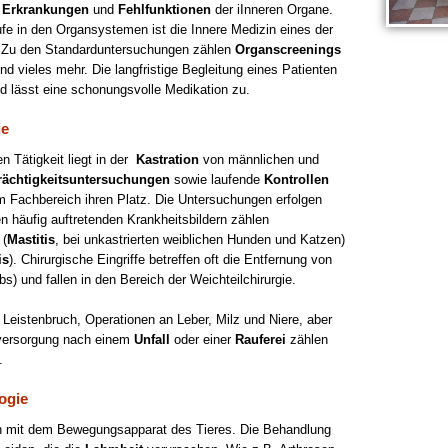
e
Erkrankungen
und
Fehlfunktionen
der iInneren Organe.
ufe in den Organsystemen ist die Innere Medizin eines der
. Zu den Standarduntersuchungen zählen
Organscreenings
 vieles mehr. Die langfristige Begleitung eines Patienten
nd lässt eine schonungsvolle Medikation zu.
ie
n Tätigkeit liegt in der
Kastration
von männlichen und
rächtigkeitsuntersuchungen
sowie laufende
Kontrollen
sem Fachbereich ihren Platz. Die Untersuchungen erfolgen
en häufig auftretenden Krankheitsbildern zählen
 (
Mastitis
, bei unkastrierten weiblichen Hunden und Katzen)
is
). Chirurgische Eingriffe betreffen oft die Entfernung von
bs) und fallen in den Bereich der Weichteilchirurgie.
 Leistenbruch, Operationen an Leber, Milz und Niere, aber
versorgung nach einem
Unfall
oder einer
Rauferei
zählen
.
ogie
ch mit dem Bewegungsapparat des Tieres. Die Behandlung